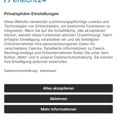
Datenschutzvereinbarung
Möllner
Landstraße
31, 22111
Hamburg
040
7338484