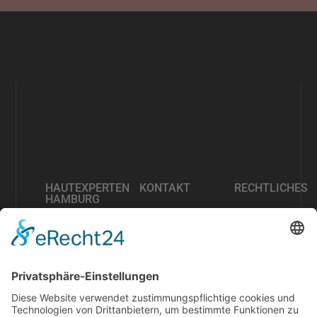
HAUTEXPERTEN
KONTAKT
RECHTLICHES
HAMBURG
info@hautexperten-
Impressum
hamburg.de
Datenschutzvereinbarung
Möllner
Landstraße
31, 22111
Hamburg